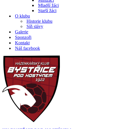
Minižáci
Mladší žáci
Starší žáci
O klubu
Historie klubu
Síň slávy
Galerie
Sponzoři
Kontakt
Náš facebook