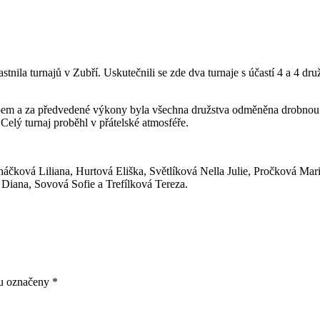
nila turnajů v Zubří. Uskutečnili se zde dva turnaje s účastí 4 a 4 dr
upem a za předvedené výkony byla všechna družstva odměněna drobnou
 Celý turnaj proběhl v přátelské atmosféře.
ková Liliana, Hurtová Eliška, Světlíková Nella Julie, Pročková Marie
Diana, Sovová Sofie a Trefílková Tereza.
ou označeny
*