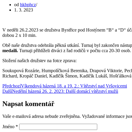
od
hkbphcz
1. 3. 2023
V neděli 26.2.2023 se družstva Bystřice pod Hostýnem “B“ a “D“ účast
dobou 2 x 10 min.
Obě naše družstva odehrála pěkná utkání. Turnaj byl zakončen nást
medaili.
Turnaji přihlíželi diváci z řad rodičů v počtu cca 20-30 osob.
Složení našich družstev na fotce zprava:
Soukupová Rozárie, Humpolíčková Berenika, Drapová Viktorie, Pecháč
Richard, Kropáč Daniel, Kadlčík Šimon, Kadlčík Lukáš, Hošťálková 
Předchozí
Víkendová házená 18. a 19. 2.: Vítězství nad Vršovicemi
Další
Nedělní házená 26. 2. 2023: Další domácí vítězství mužů
Napsat komentář
Vaše e-mailová adresa nebude zveřejněna.
Vyžadované informace js
Jméno
*