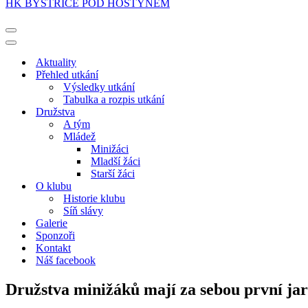
HK BYSTŘICE POD HOSTÝNEM
Navigační
menu
Navigační
menu
Aktuality
Přehled utkání
Výsledky utkání
Tabulka a rozpis utkání
Družstva
A tým
Mládež
Minižáci
Mladší žáci
Starší žáci
O klubu
Historie klubu
Síň slávy
Galerie
Sponzoři
Kontakt
Náš facebook
Družstva minižáků mají za sebou první jar