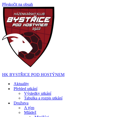
Přeskočit na obsah
HK BYSTŘICE POD HOSTÝNEM
Aktuality
Přehled utkání
Výsledky utkání
Tabulka a rozpis utkání
Družstva
A tým
Mládež